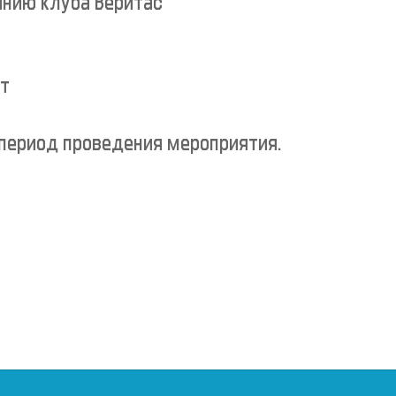
анию клуба Веритас
ет
 период проведения мероприятия.